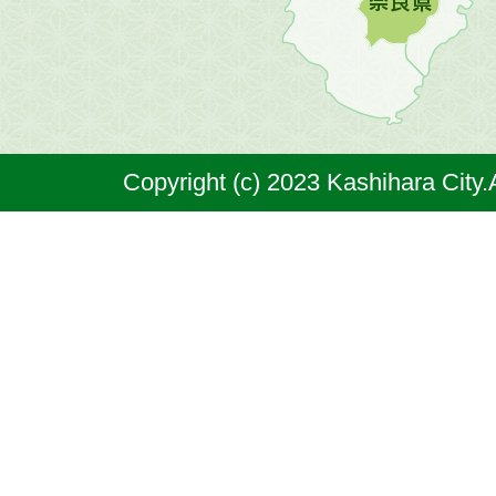
原
市
は
奈
Copyright (c) 2023 Kashihara City.
良
県
の
北
部
に
位
置