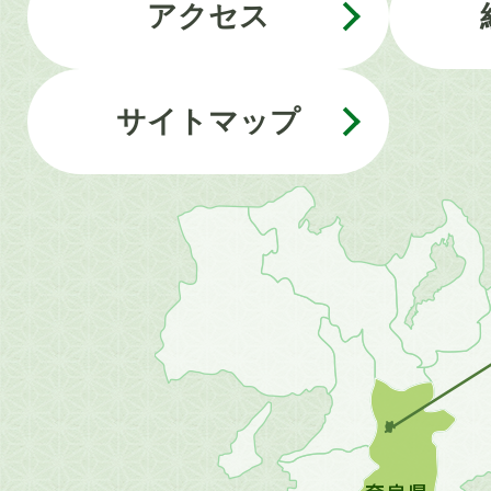
アクセス
サイトマップ
近
畿
地
方
の
地
図。
橿