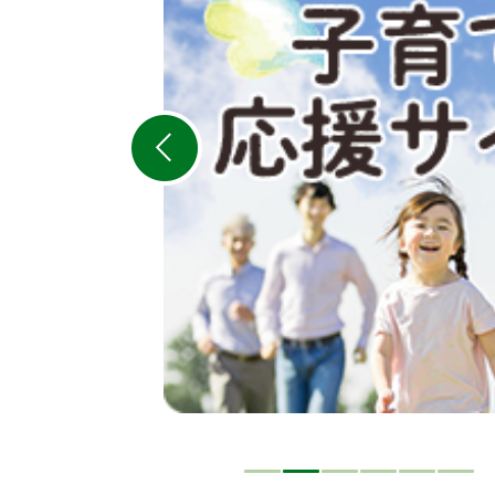
目
の
ス
ラ
イ
ド