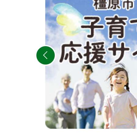
枚
目
の
ス
ラ
イ
ド