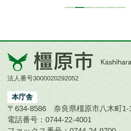
橿
原
市
法人番号3000020292052
Kashihara
City
本庁舎
〒634-8586 奈良県橿原市八木町1-1
電話番号：0744-22-4001
ファックス番号：0744-24-9700