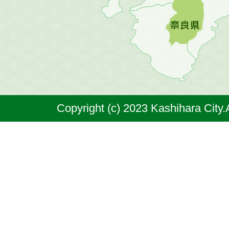
図。
橿
原
市
は
奈
Copyright (c) 2023 Kashihara City.
良
県
の
北
部
に
位