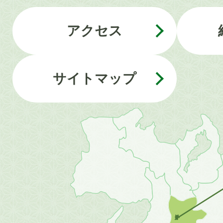
アクセス
サイトマップ
近
畿
地
方
の
地