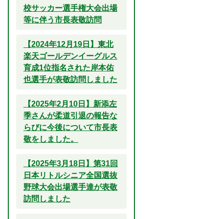
校サッカー選手権大会出場
等に伴う市長表敬訪問
【2024年12月19日】東北
楽天ゴールデンイーグルス
育成1位指名された岸本佑
也選手が表敬訪問しました
【2025年2月10日】新添左
季さんが柔道引退の報告な
らびに今後について市長表
敬をしました。
【2025年3月18日】第31回
日本リトルシニア全国選抜
野球大会出場選手達が表敬
訪問しました