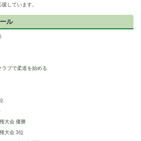
応援しています。
ール
）
クラブで柔道を始める
位
勝
権大会 優勝
権大会 3位