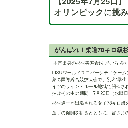
【2025年7月25
オリンピックに挑み
がんばれ！柔道78キロ級杉
本市出身の杉村美寿希(すぎむら み
FISUワールドユニバーシティゲー
象の国際総合競技大会で、別名“学生
イツのライン・ルール地域で開催され
技はその中の期間、7月23日（水曜
杉村選手が出場される女子78キロ級の
選手の健闘を祈るとともに、皆さま