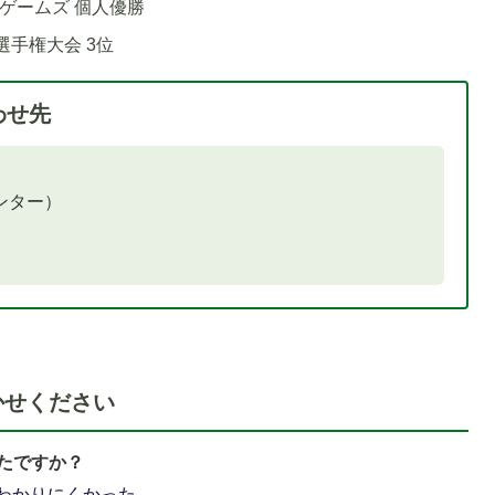
ィゲームズ 個人優勝
選手権大会 3位
わせ先
ンター）
かせください
たですか？
わかりにくかった