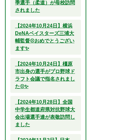
季選手（柔道）が母校訪問
されました
【2024年10月24日】横浜
DeNAベイスターズ三浦大
輔監督⚾おめでとうござい
ます✨
【2024年10月24日】橿原
市出身の選手がプロ野球ド
ラフト会議で指名されまし
た⚾✨
【2024年10月28日】全国
中学生都道府県対抗野球大
会出場選手達が表敬訪問し
ました