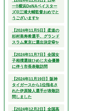
【2024年11月3日】日本
一‼横浜DeNAベイスター
ズ⚾三浦大輔監督おめでと
うございます✨
【2024年11月5日】柔道の
杉村美寿希選手、グランド
スラム東京に選出決定🥋✨
【2024年11月7日】全国女
子相撲選抜ひめじ大会優勝
に伴う市長表敬訪問
【2024年11月19日】阪神
タイガースから1位指名さ
れた伊原陵人選手が表敬訪
問しました
【2024年12月2日】全国高