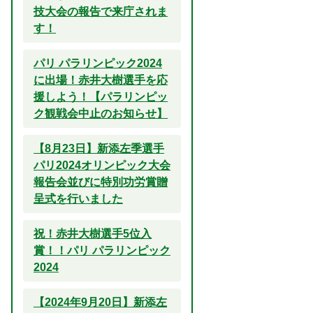
技大会の報告で来庁されま
す！
パリ パラリンピック2024
に出場！赤井大樹選手を応
援しよう！【パラリンピッ
ク観戦会中止のお知らせ】
【8月23日】新添左季選手
パリ2024オリンピック大会
報告会並びに特別功労賞贈
呈式を行いました
祝！赤井大樹選手5位入
賞！！パリ パラリンピック
2024
【2024年9月20日】新添左