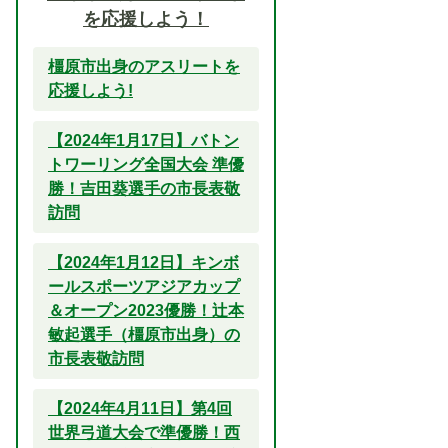
を応援しよう！
橿原市出身のアスリートを
応援しよう!
【2024年1月17日】バトン
トワーリング全国大会 準優
勝！吉田葵選手の市長表敬
訪問
【2024年1月12日】キンボ
ールスポーツアジアカップ
＆オープン2023優勝！辻本
敏起選手（橿原市出身）の
市長表敬訪問
【2024年4月11日】第4回
世界弓道大会で準優勝！西