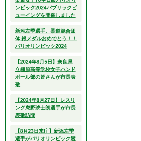
柔道女子70キロ級パリオリ
ンピック2024パブリックビ
ューイングを開催しました
新添左季選手、柔道混合団
体 銀メダルおめでとう！！
パリオリンピック2024
【2024年8月5日】奈良県
立橿原高等学校女子ハンド
ボール部の皆さんが市長表
敬
【2024年8月27日】レスリ
ング庵野琥士朗選手が市長
表敬訪問
【8月23日来庁】新添左季
選手がパリオリンピック競