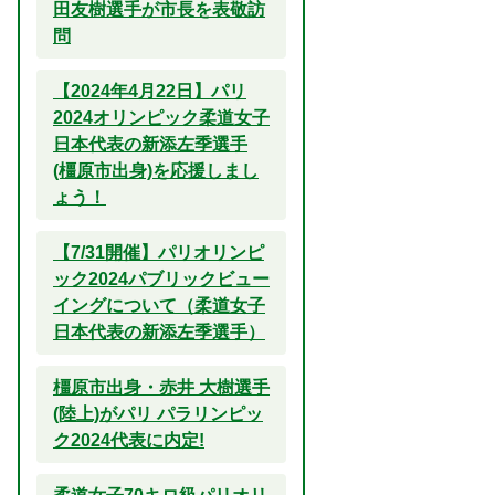
田友樹選手が市長を表敬訪
問
【2024年4月22日】パリ
2024オリンピック柔道女子
日本代表の新添左季選手
(橿原市出身)を応援しまし
ょう！
【7/31開催】パリオリンピ
ック2024パブリックビュー
イングについて（柔道女子
日本代表の新添左季選手）
橿原市出身・赤井 大樹選手
(陸上)がパリ パラリンピッ
ク2024代表に内定!