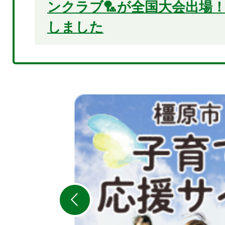
ンクラブ🏸が全国大会出場
しました
2
枚
目
の
ス
ラ
イ