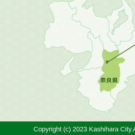
近
畿
地
方
の
地
図。
橿
原
市
は
奈
Copyright (c) 2023 Kashihara City.
良