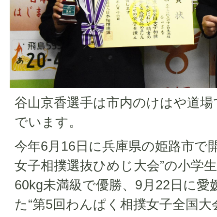
谷山京香選手は市内のけはや道場
でいます。
今年6月16日に兵庫県の姫路市で開
女子相撲選抜ひめじ大会”の小学生の
60kg未満級で優勝、9月22日に
た“第5回わんぱく相撲女子全国大