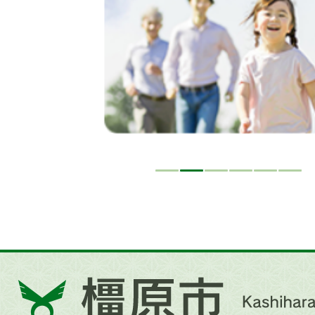
ド
橿
原