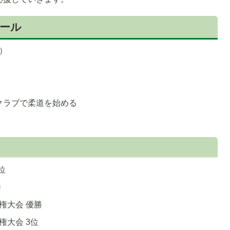
ール
）
クラブで柔道を始める
位
勝
権大会 優勝
権大会 3位