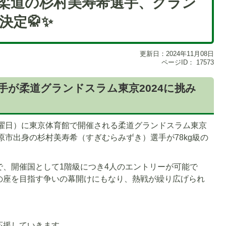
日】柔道の杉村美寿希選手、グラン
決定🥋✨
更新日：2024年11月08日
ページID：
17573
手が柔道グランドスラム東京2024に挑み
日曜日）に東京体育館で開催される柔道グランドスラム東京
原市出身の杉村美寿希（すぎむらみずき）選手が78kg級の
で、開催国として1階級につき4人のエントリーが可能で
の座を目指す争いの幕開けにもなり、熱戦が繰り広げられ
応援していきます。