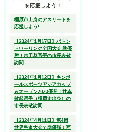
を応援しよう！
橿原市出身のアスリートを
応援しよう!
【2024年1月17日】バトン
トワーリング全国大会 準優
勝！吉田葵選手の市長表敬
訪問
【2024年1月12日】キンボ
ールスポーツアジアカップ
＆オープン2023優勝！辻本
敏起選手（橿原市出身）の
市長表敬訪問
【2024年4月11日】第4回
世界弓道大会で準優勝！西