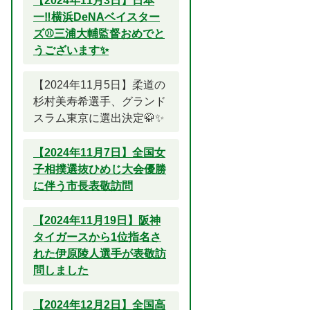
【2024年11月3日】日本
一‼横浜DeNAベイスター
ズ⚾三浦大輔監督おめでと
うございます✨
【2024年11月5日】柔道の
杉村美寿希選手、グランド
スラム東京に選出決定🥋✨
【2024年11月7日】全国女
子相撲選抜ひめじ大会優勝
に伴う市長表敬訪問
【2024年11月19日】阪神
タイガースから1位指名さ
れた伊原陵人選手が表敬訪
問しました
【2024年12月2日】全国高