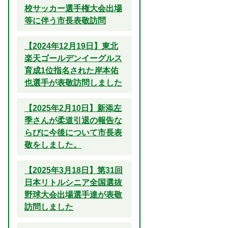
校サッカー選手権大会出場
等に伴う市長表敬訪問
【2024年12月19日】東北
楽天ゴールデンイーグルス
育成1位指名された岸本佑
也選手が表敬訪問しました
【2025年2月10日】新添左
季さんが柔道引退の報告な
らびに今後について市長表
敬をしました。
【2025年3月18日】第31回
日本リトルシニア全国選抜
野球大会出場選手達が表敬
訪問しました