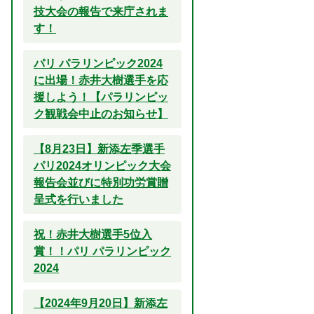
技大会の報告で来庁されま
す！
パリ パラリンピック2024
に出場！赤井大樹選手を応
援しよう！【パラリンピッ
ク観戦会中止のお知らせ】
【8月23日】新添左季選手
パリ2024オリンピック大会
報告会並びに特別功労賞贈
呈式を行いました
祝！赤井大樹選手5位入
賞！！パリ パラリンピック
2024
【2024年9月20日】新添左