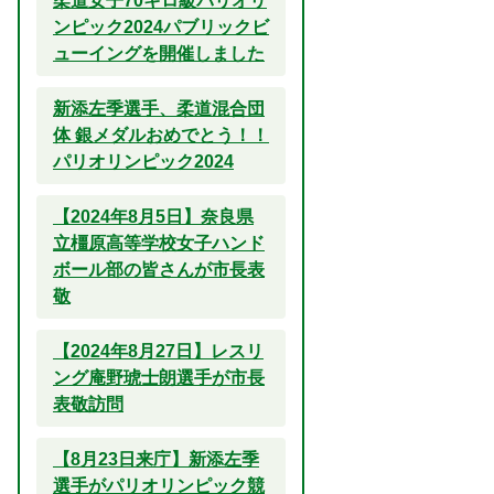
柔道女子70キロ級パリオリ
ンピック2024パブリックビ
ューイングを開催しました
新添左季選手、柔道混合団
体 銀メダルおめでとう！！
パリオリンピック2024
【2024年8月5日】奈良県
立橿原高等学校女子ハンド
ボール部の皆さんが市長表
敬
【2024年8月27日】レスリ
ング庵野琥士朗選手が市長
表敬訪問
【8月23日来庁】新添左季
選手がパリオリンピック競