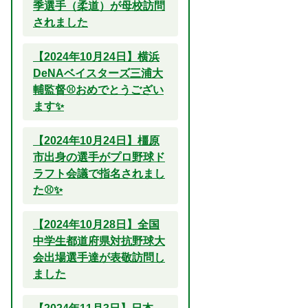
季選手（柔道）が母校訪問
されました
【2024年10月24日】横浜
DeNAベイスターズ三浦大
輔監督⚾おめでとうござい
ます✨
【2024年10月24日】橿原
市出身の選手がプロ野球ド
ラフト会議で指名されまし
た⚾✨
【2024年10月28日】全国
中学生都道府県対抗野球大
会出場選手達が表敬訪問し
ました