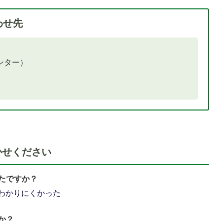
わせ先
ンター）
かせください
たですか？
わかりにくかった
か？