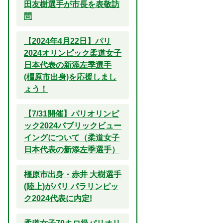
田友樹選手が市長を表敬訪
問
【2024年4月22日】パリ
2024オリンピック柔道女子
日本代表の新添左季選手
(橿原市出身)を応援しまし
ょう！
【7/31開催】パリオリンピ
ック2024パブリックビュー
イングについて（柔道女子
日本代表の新添左季選手）
橿原市出身・赤井 大樹選手
(陸上)がパリ パラリンピッ
ク2024代表に内定!