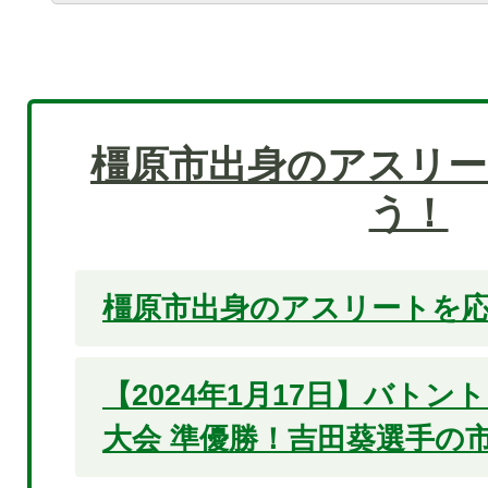
橿原市出身のアスリー
う！
橿原市出身のアスリートを応
【2024年1月17日】バト
大会 準優勝！吉田葵選手の