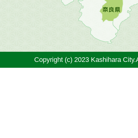
橿
原
市
は
奈
Copyright (c) 2023 Kashihara City.
良
県
の
北
部
に
位