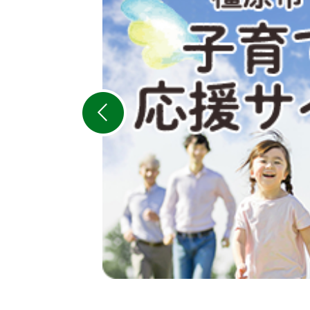
枚
目
の
ス
ラ
イ
ド