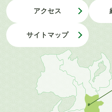
アクセス
サイトマップ
近
畿
地
方
の
地
図。