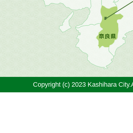
の
地
図。
橿
原
市
は
奈
Copyright (c) 2023 Kashihara City.
良
県
の
北
部