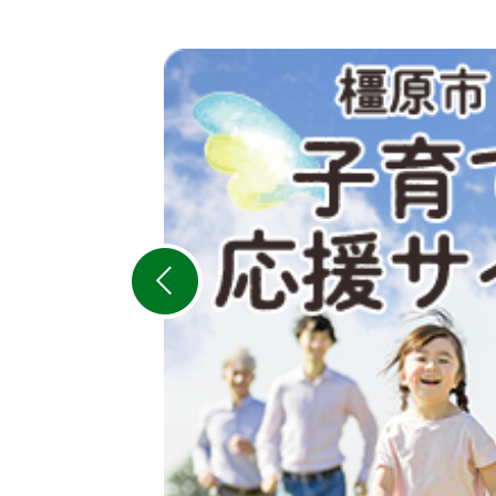
2
枚
目
の
ス
ラ
イ
ド