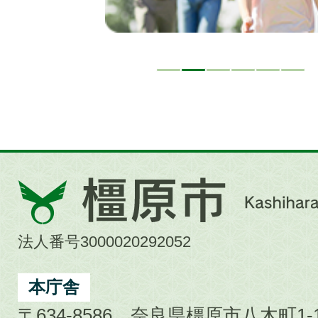
橿
原
市
法人番号3000020292052
Kashihara
City
本庁舎
〒634-8586 奈良県橿原市八木町1-1