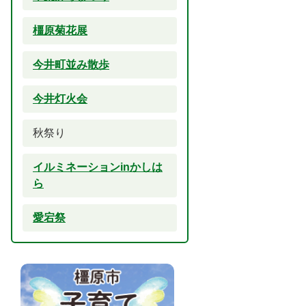
橿原菊花展
今井町並み散歩
今井灯火会
秋祭り
イルミネーションinかしは
ら
愛宕祭
2
3
枚
枚
目
目