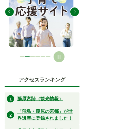
の
の
ス
ス
ラ
ラ
イ
イ
ド
ド
アクセスランキング
藤原宮跡（観光情報）
「飛鳥・藤原の宮都」が世
界遺産に登録されました！