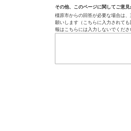
の
の
その他、このページに関してご意見
ス
ス
橿原市からの回答が必要な場合は、
ラ
ラ
願いします（こちらに入力されても
イ
イ
報はこちらには入力しないでくださ
ド
ド