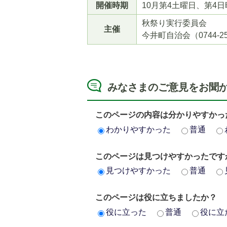
開催
時期
10月第4土曜日、第4
秋祭り実行委員会
主催
今井町自治会（0744-25
みなさまのご意見をお聞
このページの内容は分かりやすかっ
わかりやすかった
普通
このページは見つけやすかったです
見つけやすかった
普通
このページは役に立ちましたか？
5
6
役に立った
普通
役に立
枚
枚
目
目