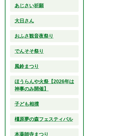
あじさい祈願
大日さん
おふさ観音夜祭り
でんそそ祭り
風鈴まつり
ほうらんや火祭【2026年は
神事のみ開催】
子ども相撲
橿原夢の森フェスティバル
本薬師寺まつり