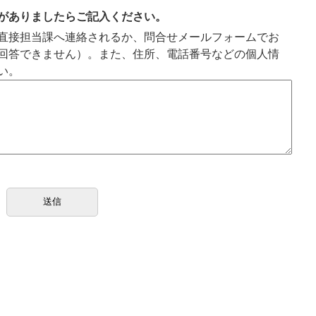
の
がありましたらご記入ください。
ス
直接担当課へ連絡されるか、問合せメールフォームでお
ラ
回答できません）。また、住所、電話番号などの個人情
イ
い。
ド