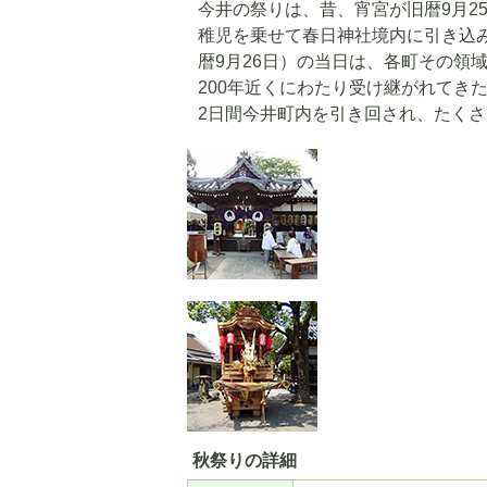
今井の祭りは、昔、宵宮が旧暦9月2
稚児を乗せて春日神社境内に引き込
暦9月26日）の当日は、各町その領
200年近くにわたり受け継がれてき
2日間今井町内を引き回され、たく
秋祭りの詳細