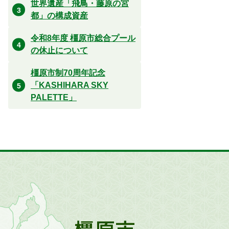
世界遺産「飛鳥・藤原の宮
都」の構成資産
令和8年度 橿原市総合プール
の休止について
橿原市制70周年記念
「KASHIHARA SKY
PALETTE」