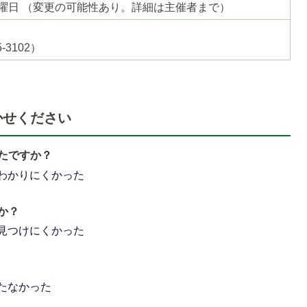
日曜日 （変更の可能性あり。詳細は主催者まで）
-3102）
かせください
たですか？
わかりにくかった
か？
見つけにくかった
1
たなかった
枚
目