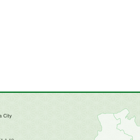
近
畿
地
方
の