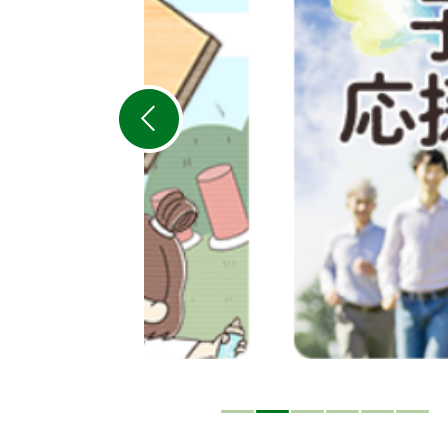
目
の
ス
ラ
イ
ド