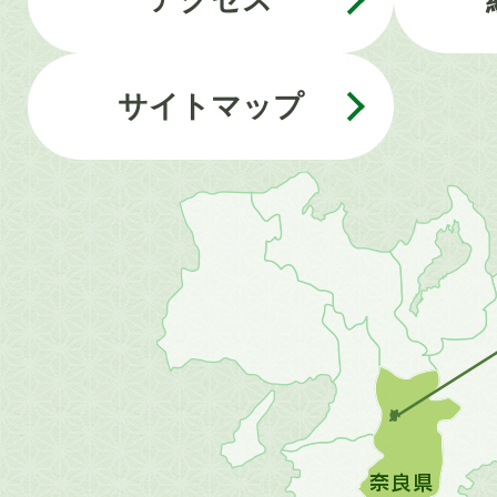
サイトマップ
近
畿
地
方
の
地
図。
橿