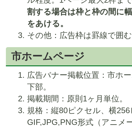
割する場合は枠と枠の間に幅
をあける。
その他：広告枠は罫線で囲む
市ホームページ
広告バナー掲載位置：市ホ
下部。
掲載期間：原則1ヶ月単位。
規格：縦80ピクセル、横25
GIF,JPG,PNG形式（アニ