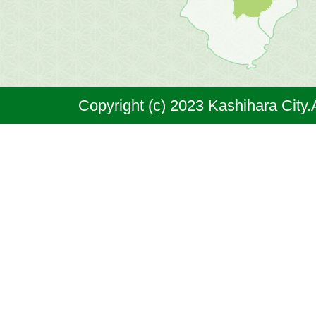
原
市
は
奈
Copyright (c) 2023 Kashihara City.
良
県
の
北
部
に
位
置
す