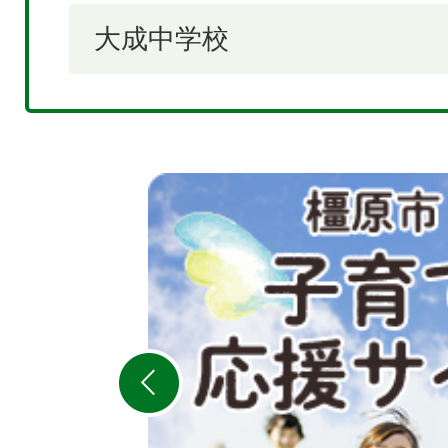
大成中学校
2
枚
目
の
ス
ラ
イ