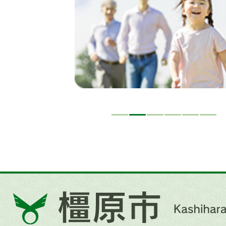
ド
橿
原