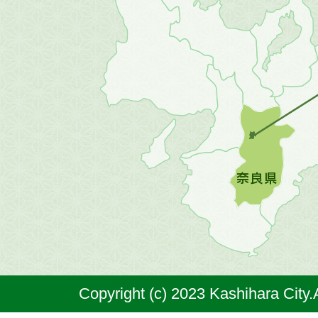
畿
地
方
の
地
図。
橿
原
市
は
奈
Copyright (c) 2023 Kashihara City.
良