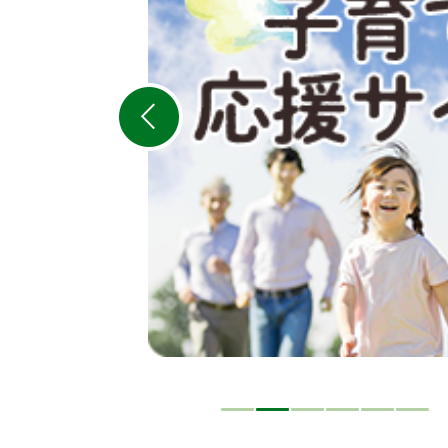
目
の
ス
ラ
イ
ド