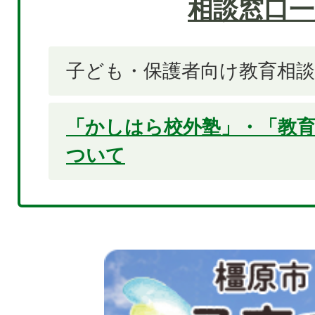
相談窓口一
子ども・保護者向け教育相談
「かしはら校外塾」・「教
ついて
2
枚