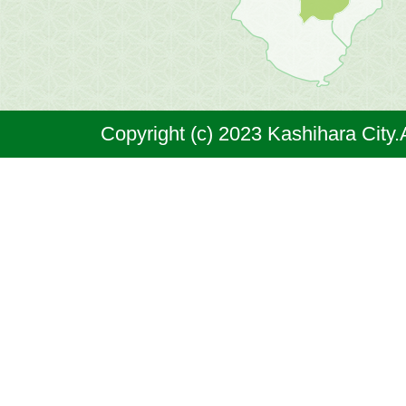
原
市
は
奈
Copyright (c) 2023 Kashihara City.
良
県
の
北
部
に
位
置
す