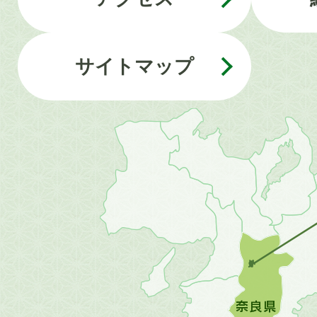
サイトマップ
近
畿
地
方
の
地
図。
橿