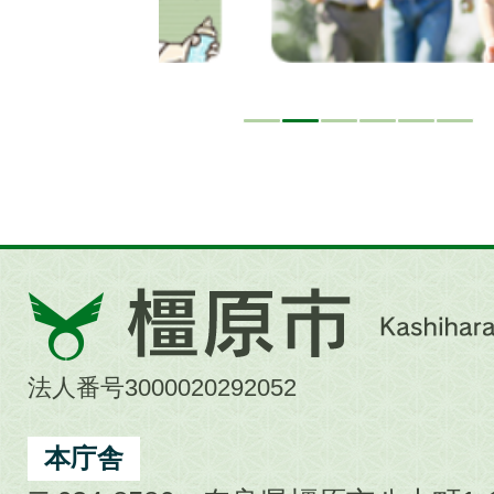
橿
原
市
法人番号3000020292052
Kashihara
City
本庁舎