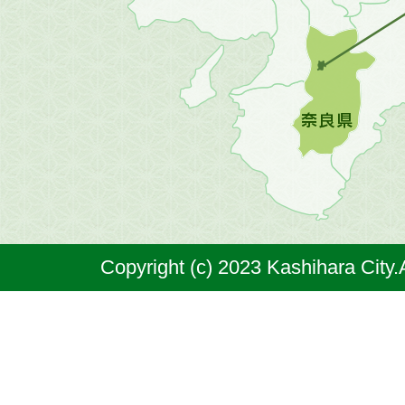
の
地
図。
橿
原
市
は
奈
Copyright (c) 2023 Kashihara City.
良
県
の
北
部