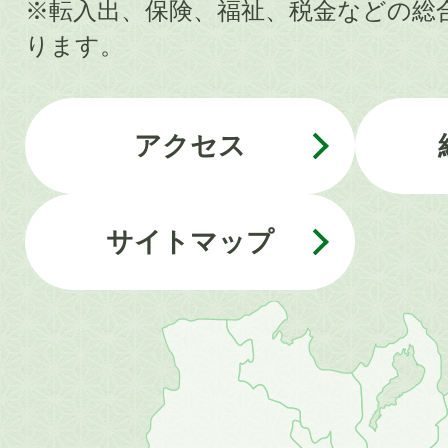
※転入出、保険、福祉、税金などの総
ります。
アクセス
サイトマップ
近
畿
地
方