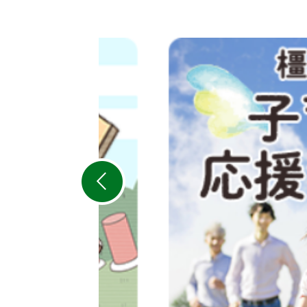
2
枚
目
の
ス
ラ
イ
ド