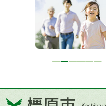
イ
ド
橿