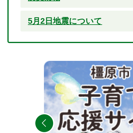
5月2日地震について
2
枚
目
の
ス
ラ