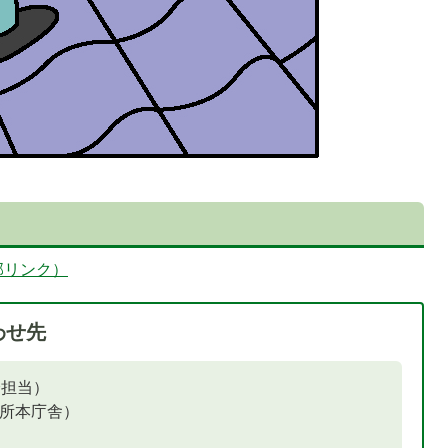
部リンク）
わせ先
全担当）
役所本庁舎）