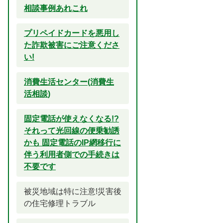
相談事例あれこれ
プリペイドカードを悪用し
た詐欺被害にご注意くださ
い!
消費生活センター(消費生
活相談)
固定電話が使えなくなる!?
それって光回線の便乗勧誘
かも 固定電話のIP網移行に
伴う利用者側での手続きは
不要です
被災地域は特に注意!災害後
の住宅修理トラブル