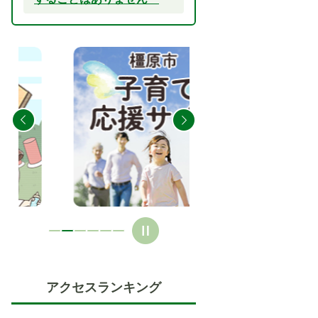
2
3
枚
枚
目
目
の
の
ス
ス
ラ
ラ
イ
イ
ド
ド
アクセスランキング