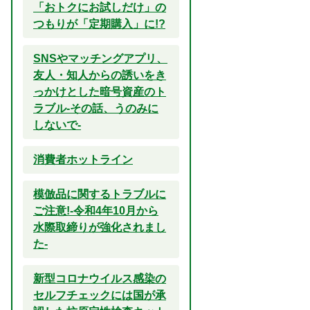
「おトクにお試しだけ」の
つもりが「定期購入」に!?
SNSやマッチングアプリ、
友人・知人からの誘いをき
っかけとした暗号資産のト
ラブル-その話、うのみに
しないで-
消費者ホットライン
模倣品に関するトラブルに
ご注意!-令和4年10月から
水際取締りが強化されまし
た-
新型コロナウイルス感染の
セルフチェックには国が承