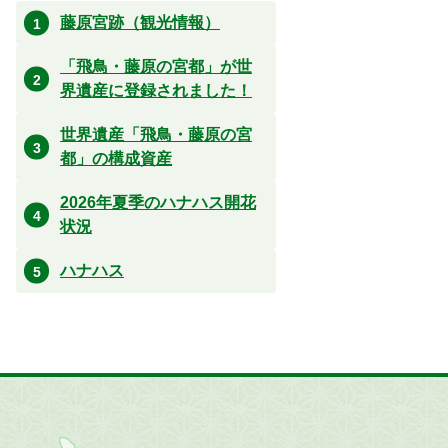
藤原宮跡（観光情報）
「飛鳥・藤原の宮都」が世
界遺産に登録されました！
世界遺産「飛鳥・藤原の宮
都」の構成資産
2026年夏季のハナハス開花
状況
ハナハス