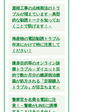
屋根工事の点検商法のトラ
ブルが増えています－典型
的な勧誘トークを知ってお
くことで防げます！－
海産物の電話勧誘トラブル
年末にかけて特に注意して
ください！
痩身目的等のオンライン診
療トラブル－ダイエット目
的で数か月分の糖尿病治療
薬が処方される「定期購入
トラブル」が目立ちます－
警察官を名乗る電話に注
意！－警察がLINEに誘導
することはありません－