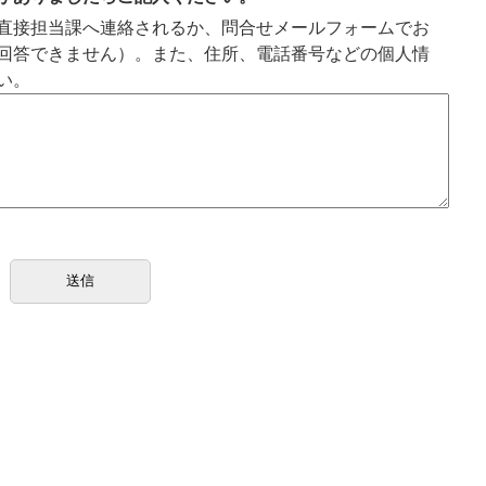
直接担当課へ連絡されるか、問合せメールフォームでお
回答できません）。また、住所、電話番号などの個人情
い。
1
枚
目
の
ス
ラ
イ
ド