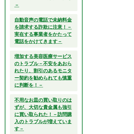
－
自動音声の電話で未納料金
を請求する詐欺に注意！－
実在する事業者をかたって
電話をかけてきます－
増加する美容医療サービス
のトラブル－不安をあおら
れたり、割引のあるモニタ
ー契約を勧められても慎重
に判断を！－
不用なお皿の買い取りのは
ずが、大切な貴金属も強引
に買い取られた！－訪問購
入のトラブルが増えていま
す－