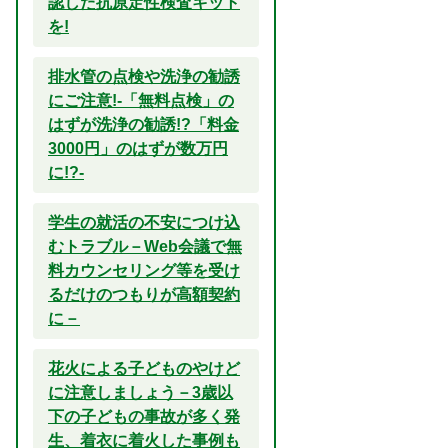
認した抗原定性検査キット
を!
排水管の点検や洗浄の勧誘
にご注意!-「無料点検」の
はずが洗浄の勧誘!?「料金
3000円」のはずが数万円
に!?-
学生の就活の不安につけ込
むトラブル－Web会議で無
料カウンセリング等を受け
るだけのつもりが高額契約
に－
花火による子どものやけど
に注意しましょう－3歳以
下の子どもの事故が多く発
生、着衣に着火した事例も