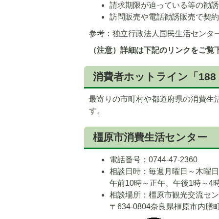
請求期限が迫っている等の勧
訪問販売や電話勧誘販売で契
参考：独立行政法人国民生活センタ
（注意）詳細は下記のリンクをご覧
消費者ホットライン「18
最寄りの市町村や都道府県の消費生
す。
橿原市消費生活センター
電話番号：0744-47-2360
相談日時：毎週月曜日～木曜
午前10時～正午、午後1時～4
相談場所：橿原市観光交流セン
〒634-0804奈良県橿原市内膳町1