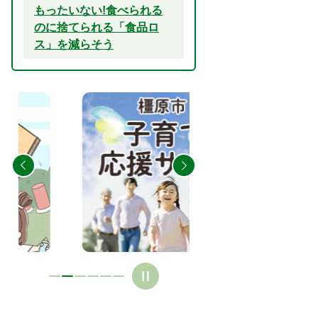
もったいない!食べられる
のに捨てられる「食品ロ
ス」を減らそう
2
3
枚
枚
目
目
の
の
ス
ス
ラ
ラ
イ
イ
ド
ド