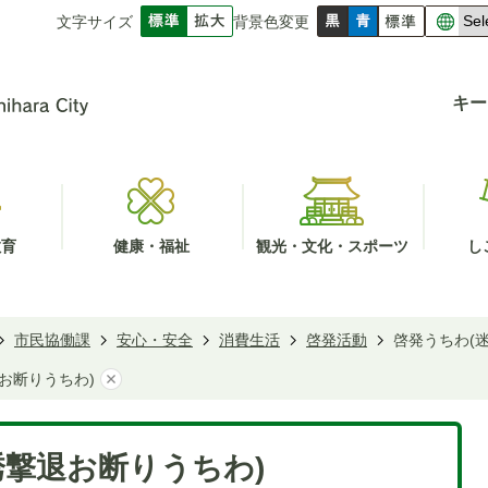
文字サイズ
背景色変更
キー
教育
健康・福祉
観光・文化・スポーツ
し
市民協働課
安心・安全
消費生活
啓発活動
啓発うちわ(
お断りうちわ)
誘撃退お断りうちわ)