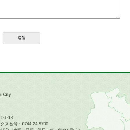
近
畿
地
方
の
-1-18
地
ス番号：0744-24-9700
図。
5時15分（土曜・日曜・祝日・年末年始を除く）