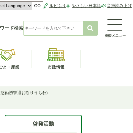
ルビふり
やさしい日本語
音声読み上げ
GO
ワード検索
ごと・産業
市政情報
迷惑勧誘撃退お断りうちわ)
啓発活動