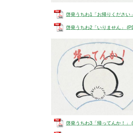
啓発うちわ1「お帰りください」 (P
啓発うちわ2「いりません」 (PDF
5
6
枚
枚
目
目
の
の
ス
ス
ラ
ラ
イ
イ
ド
ド
啓発うちわ3「帰ってんか！」 (PD