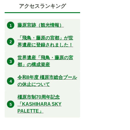
アクセスランキング
藤原宮跡（観光情報）
「飛鳥・藤原の宮都」が世
界遺産に登録されました！
世界遺産「飛鳥・藤原の宮
都」の構成資産
令和8年度 橿原市総合プール
の休止について
橿原市制70周年記念
「KASHIHARA SKY
PALETTE」