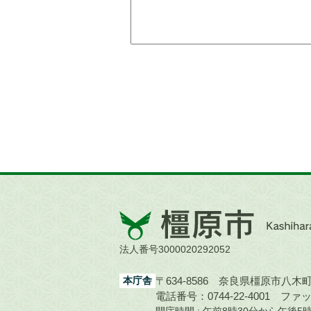
橿
原
市
法人番号3000020292052
Kashihara
City
本庁舎
〒634-8586 奈良県橿原市八木町1
電話番号：0744-22-4001
ファック
開庁時間 : 午前8時30分から午後