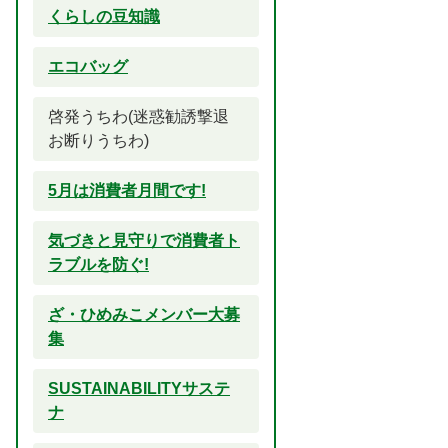
くらしの豆知識
エコバッグ
啓発うちわ(迷惑勧誘撃退
お断りうちわ)
5月は消費者月間です!
気づきと見守りで消費者ト
ラブルを防ぐ!
ざ・ひめみこメンバー大募
集
SUSTAINABILITYサステ
ナ