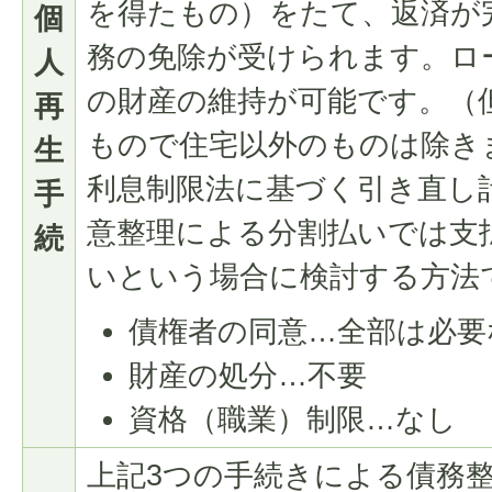
を得たもの）をたて、返済が
個
務の免除が受けられます。ロ
人
の財産の維持が可能です。（
再
もので住宅以外のものは除き
生
利息制限法に基づく引き直し
手
意整理による分割払いでは支
続
いという場合に検討する方法
債権者の同意…全部は必要
財産の処分…不要
資格（職業）制限…なし
上記3つの手続きによる債務