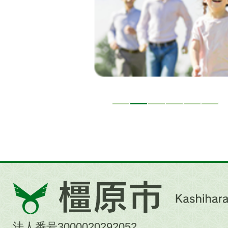
ド
橿
原
市
法人番号3000020292052