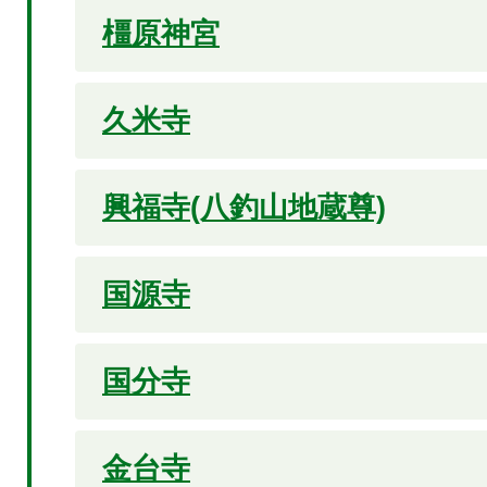
橿原神宮
久米寺
興福寺(八釣山地蔵尊)
国源寺
国分寺
金台寺