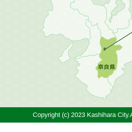
地
方
の
地
図。
橿
原
市
は
奈
Copyright (c) 2023 Kashihara City.
良
県