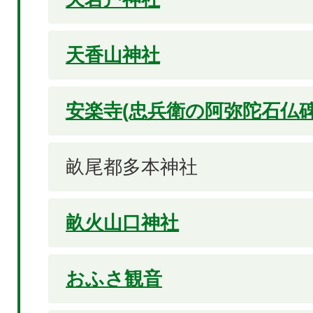
天香山神社
安楽寺(忠兵衛の阿弥陀石仏碑
畝尾都多本神社
畝火山口神社
おふさ観音