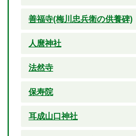
善福寺(梅川忠兵衛の供養碑)
人麿神社
法然寺
保寿院
耳成山口神社