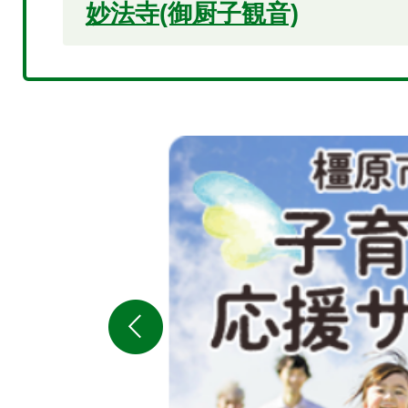
妙法寺(御厨子観音)
2
枚
目
の
ス
ラ
イ