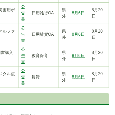
公
災害用ボ
県
8月20
告
日用雑貨OA
8月6日
外
日
書
公
アルファ
県
8月20
告
日用雑貨OA
8月6日
外
日
書
公
図書購入
県
8月20
告
教育保育
8月6日
外
日
書
公
ジタル複
県
8月20
告
賃貸
8月6日
外
日
書
者