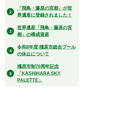
「飛鳥・藤原の宮都」が世
界遺産に登録されました！
世界遺産「飛鳥・藤原の宮
都」の構成資産
令和8年度 橿原市総合プール
の休止について
橿原市制70周年記念
「KASHIHARA SKY
PALETTE」