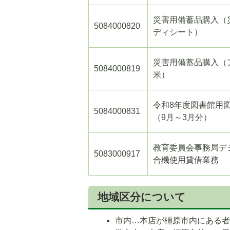
災害用備蓄品購入（
5084000820
ディシート）
災害用備蓄品購入（
5084000819
米）
令和8年度図書館用
5084000831
（9月～3月分）
教育委員会事務局デ
5083000917
合機使用貸借業務
地域区分について
市内…本店が橿原市内にある