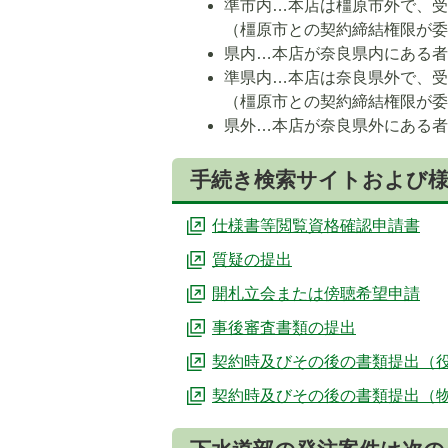
準市内…本店は橿原市外で、
（橿原市との契約締結権限が
県内…本店が奈良県内にある
準県内…本店は奈良県外で、
（橿原市との契約締結権限が
県外…本店が奈良県外にある
手続き検索サイトおよび
仕様書等閲覧資格確認申請書
質疑の提出
開札立会または傍聴希望申請
事後審査書類の提出
契約時及びその後の書類提出（
契約時及びその後の書類提出（