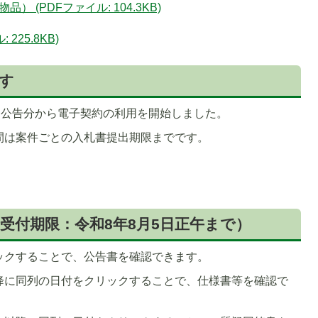
 (PDFファイル: 104.3KB)
1
225.8KB)
枚
目
す
の
ス
月公告分から電子契約の利用を開始しました。
ラ
イ
間は案件ごとの入札書提出期限までです。
ド
。
請受付期限：令和8年8月5日正午まで）
ックすることで、公告書を確認できます。
降に同列の日付をクリックすることで、仕様書等を確認で