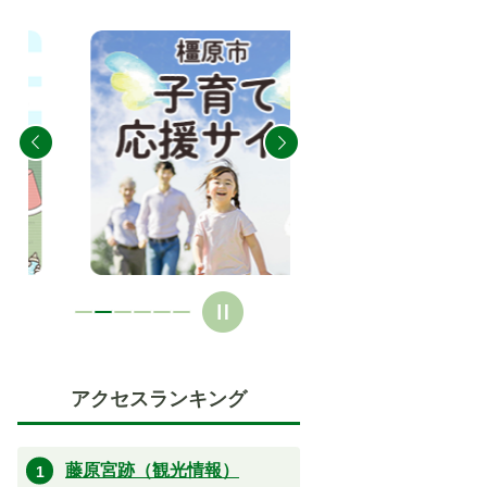
2
3
枚
枚
目
目
の
の
ス
ス
ラ
ラ
イ
イ
ド
ド
アクセスランキング
藤原宮跡（観光情報）