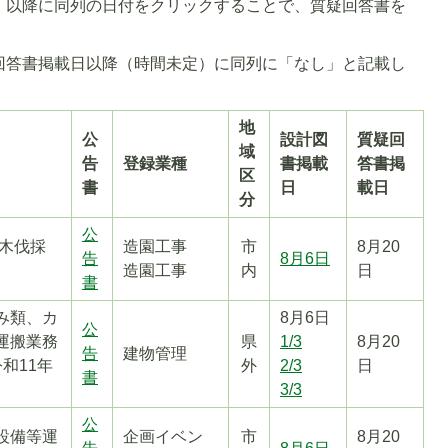
）以降に同列の日付をクリックすることで、質疑回答書を
回答書掲載日以降（時間未定）に同列に「なし」と記載し
地
公
設計図
質疑回
域
告
登録業種
書掲載
答書掲
区
書
日
載日
分
公
植木伐採
造園工事
市
8月20
告
8月6日
造園工事
内
日
書
み類、カ
8月6日
公
運搬業務
県
1/3
8月20
告
建物管理
和11年
外
2/3
日
書
3/3
公
設備等運
企画イベン
市
8月20