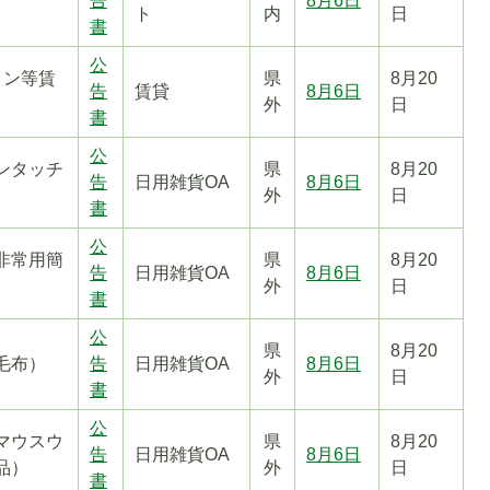
告
8月6日
ト
内
日
書
公
コン等賃
県
8月20
告
賃貸
8月6日
外
日
書
公
ンタッチ
県
8月20
告
日用雑貨OA
8月6日
外
日
書
公
非常用簡
県
8月20
告
日用雑貨OA
8月6日
外
日
書
公
県
8月20
毛布）
告
日用雑貨OA
8月6日
外
日
書
公
マウスウ
県
8月20
告
日用雑貨OA
8月6日
品）
外
日
書