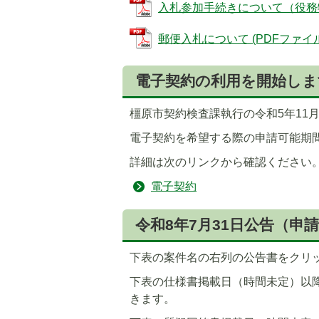
入札参加手続きについて（役務物品）
5
6
郵便入札について (PDFファイル: 
枚
枚
目
目
電子契約の利用を開始しま
の
の
ス
ス
橿原市契約検査課執行の令和5年11
ラ
ラ
イ
イ
電子契約を希望する際の申請可能期
ド
ド
詳細は次のリンクから確認ください
電子契約
令和8年7月31日公告（申
下表の案件名の右列の公告書をクリ
下表の仕様書掲載日（時間未定）以
きます。