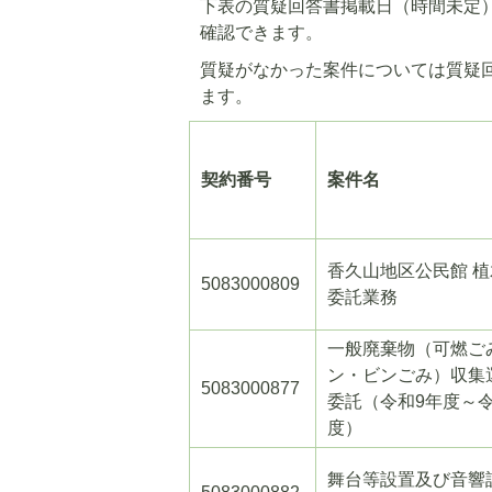
下表の質疑回答書掲載日（時間未定
確認できます。
質疑がなかった案件については質疑
ます。
契約番号
案件名
香久山地区公民館 
5083000809
委託業務
一般廃棄物（可燃ご
ン・ビンごみ）収集
5083000877
委託（令和9年度～令
度）
舞台等設置及び音響