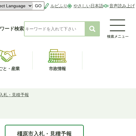
ルビふり
やさしい日本語
音声読み上げ
GO
ワード検索
ごと・産業
市政情報
入札・見積予報
橿原市入札・見積予報