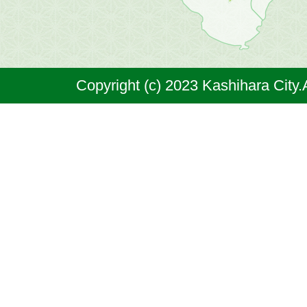
市
は
奈
Copyright (c) 2023 Kashihara City.
良
県
の
北
部
に
位
置
す