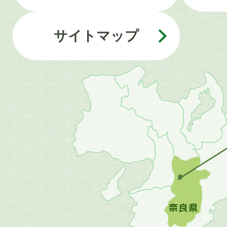
サイトマップ
近
畿
地
方
の
地
図。
橿
原