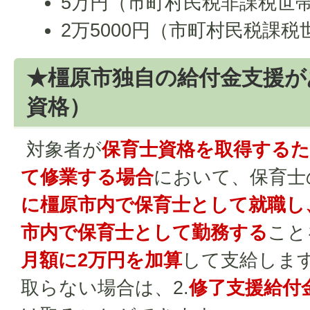
5万円（市町村民税非課税世
2万5000円（市町村民税課税
★橿原市独自の給付金支援が
資格）
対象者が
保育士資格を取得する
て修業する場合
において、保育士
に橿原市内で保育士として就職し
市内で保育士として勤務する
こと
月額に2万円を加算
して支給します
取らない場合は、2.
修了支援給付