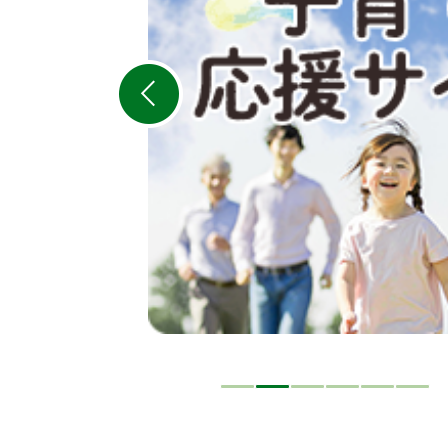
の
ス
ラ
イ
ド