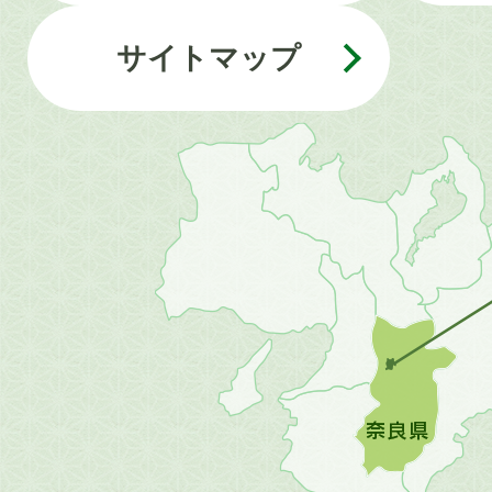
サイトマップ
近
畿
地
方
の
地
図。
橿
原