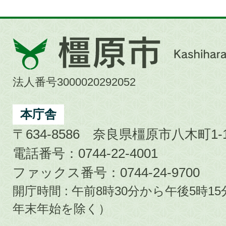
橿
原
市
法人番号3000020292052
Kashihara
City
本庁舎
〒634-8586 奈良県橿原市八木町1-1
電話番号：0744-22-4001
ファックス番号：0744-24-9700
開庁時間 : 午前8時30分から午後5時
年末年始を除く）