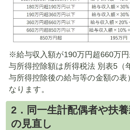
※給与収入額が190万円超660万
与所得控除額は所得税法 別表5（
与所得控除後の給与等の金額の表
なります。
2．同一生計配偶者や扶
の見直し