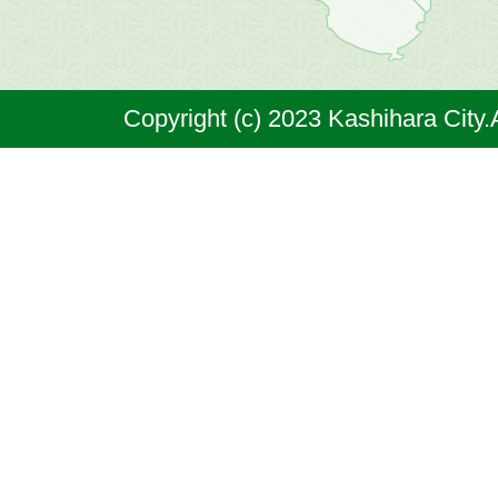
市
は
奈
Copyright (c) 2023 Kashihara City.
良
県
の
北
部
に
位
置
す
る