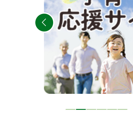
の
ス
ラ
イ
ド