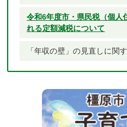
令和6年度市・県民税（個人
れる定額減税について
「年収の壁」の見直しに関
2
枚
目