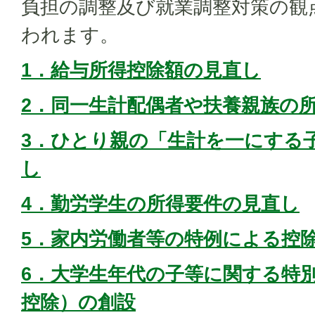
負担の調整及び就業調整対策の観
われます。
1．給与所得控除額の見直し
2．同一生計配偶者や扶養親族の
3．ひとり親の「生計を一にする
し
4．勤労学生の所得要件の見直し
5．家内労働者等の特例による控
6．大学生年代の子等に関する特
控除）の創設