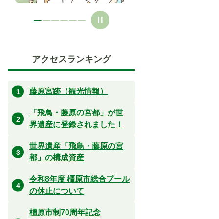
アクセスランキング
藤原宮跡（観光情報）
「飛鳥・藤原の宮都」が世
界遺産に登録されました！
世界遺産「飛鳥・藤原の宮
都」の構成資産
令和8年度 橿原市総合プール
の休止について
橿原市制70周年記念