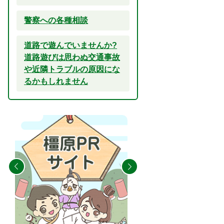
警察への各種相談
道路で遊んでいませんか?
道路遊びは思わぬ交通事故
や近隣トラブルの原因にな
るかもしれません
2
3
枚
枚
目
目
の
の
ス
ス
ラ
ラ
イ
イ
ド
ド