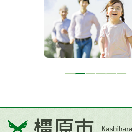
イ
ド
橿