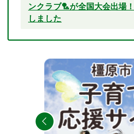
ンクラブ🏸が全国大会出場
しました
2
枚
目
の
ス
ラ