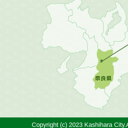
近
畿
地
方
の
地
図。
橿
原
市
は
奈
Copyright (c) 2023 Kashihara City.
良