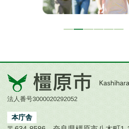
橿
原
市
法人番号3000020292052
Kashihara
City
本庁舎
〒634-8586 奈良県橿原市八木町1-1