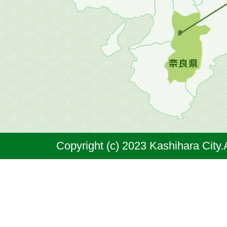
の
地
図。
橿
原
市
は
奈
Copyright (c) 2023 Kashihara City.
良
県
の
北
部