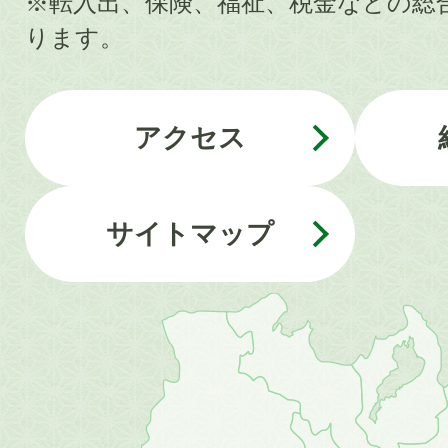
※転入出、保険、福祉、税金などの総
ります。
アクセス
サイトマップ
近
畿
地
方