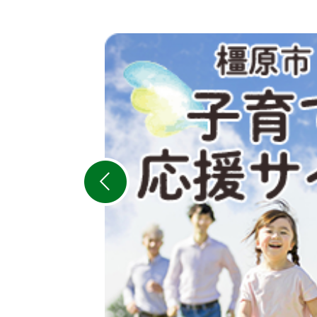
2
枚
目
の
ス
ラ
イ
ド