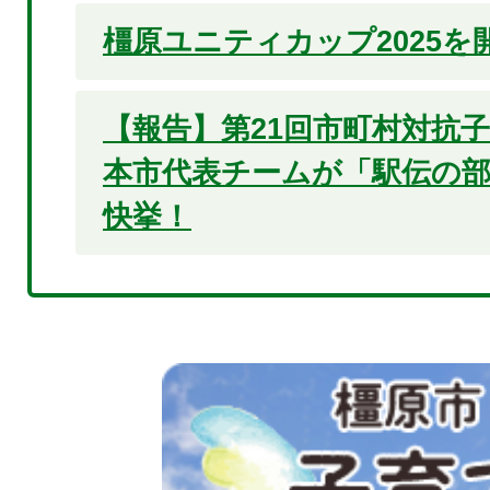
橿原ユニティカップ2025を
【報告】第21回市町村対抗
本市代表チームが「駅伝の
快挙！
2
枚
目