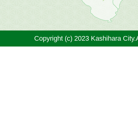
市
は
奈
Copyright (c) 2023 Kashihara City.
良
県
の
北
部
に
位
置
す