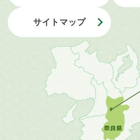
サイトマップ
近
畿
地
方
の
地
図。
橿
原