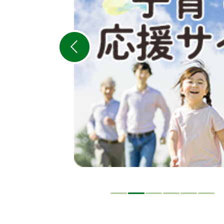
の
ス
ラ
イ
ド