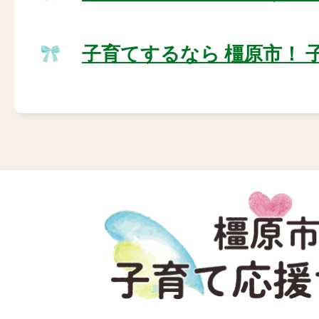
子育てするなら 橿原市！
橿
原
市
子
育