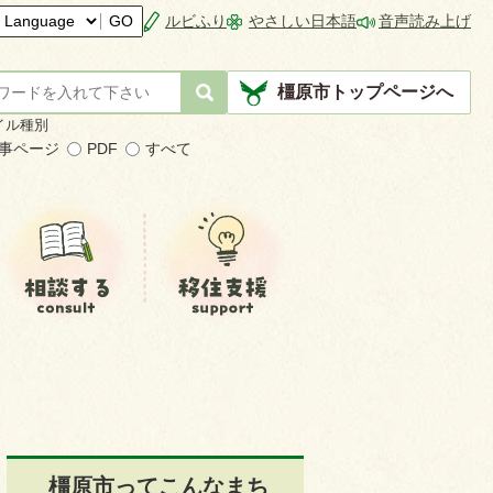
ルビふり
やさしい日本語
音声読み上げ
GO
橿原市トップページへ
イル種別
事ページ
PDF
すべて
橿原市ってこんなまち