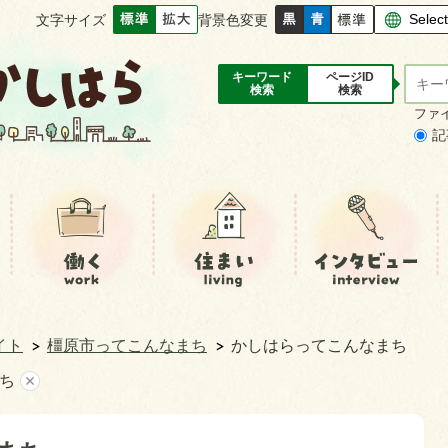
文字サイズ
背景色変更
サ
キ
キーワード
ページID
検索
検索
イ
ー
ファ
ト
ワ
記
内
ー
検
ド
索
検
索
イト
橿原市ってこんなまち
かしはらってこんなまち
ち