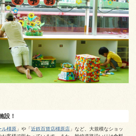
グ施設！
ール橿原
」や「
近鉄百貨店橿原店
」など、大規模なショッ