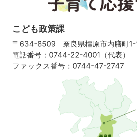
子
育
て
こども政策課
応
援
〒634-8509 奈良県橿原市内膳町1-1
サ
電話番号：0744-22-4001（代表）
イ
ファックス番号：0744-47-2747
ト