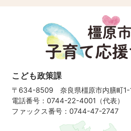
橿
原
市
子
育
て
こども政策課
応
援
〒634-8509 奈良県橿原市内膳町1-1
サ
電話番号：0744-22-4001（代表）
イ
ファックス番号：0744-47-2747
ト