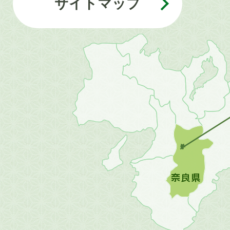
サイトマップ
近
畿
地
方
の
地
図。
橿
原
市
は