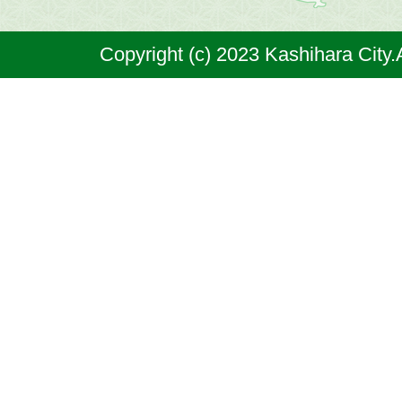
奈
Copyright (c) 2023 Kashihara City.
良
県
の
北
部
に
位
置
す
る
市