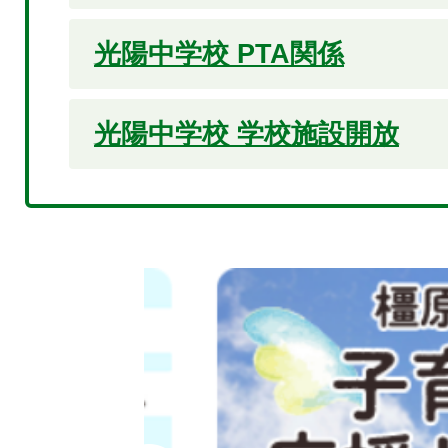
光陽中学校 PTA関係
光陽中学校 学校施設開放
2
枚
目
の
ス