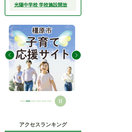
光陽中学校 学校施設開放
2
3
枚
枚
目
目
の
の
ス
ス
ラ
ラ
イ
イ
ド
ド
アクセスランキング