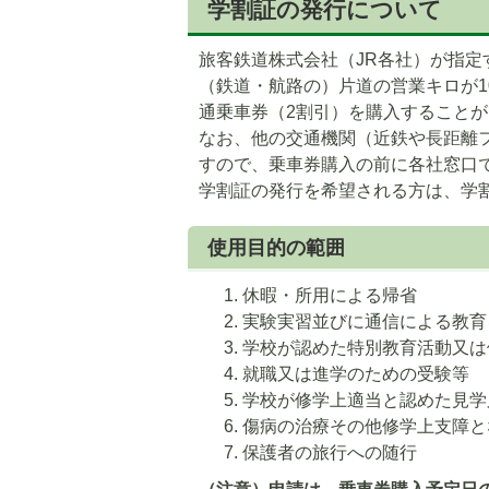
学割証の発行について
旅客鉄道株式会社（JR各社）が指
（鉄道・航路の）片道の営業キロが1
通乗車券（2割引）を購入すること
なお、他の交通機関（近鉄や長距離
すので、乗車券購入の前に各社窓口
学割証の発行を希望される方は、学
使用目的の範囲
休暇・所用による帰省
実験実習並びに通信による教育
学校が認めた特別教育活動又は
就職又は進学のための受験等
学校が修学上適当と認めた見学
傷病の治療その他修学上支障と
保護者の旅行への随行