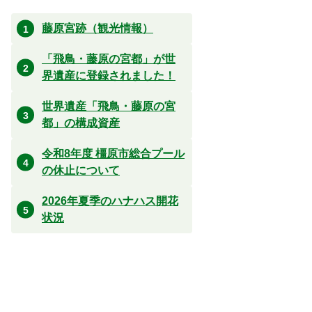
藤原宮跡（観光情報）
「飛鳥・藤原の宮都」が世
界遺産に登録されました！
世界遺産「飛鳥・藤原の宮
都」の構成資産
令和8年度 橿原市総合プール
の休止について
2026年夏季のハナハス開花
状況