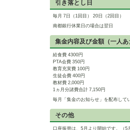
引き落とし日
毎月 7日（1回目） 20日（2回目）
南都銀行休業日の場合は翌日
5
6
枚
枚
集金内容及び金額（一人あ
目
目
の
の
給食費 4300円
ス
ス
PTA会費 350円
ラ
ラ
教育充実費 100円
イ
イ
生徒会費 400円
ド
ド
教材費 2,000円
1ヵ月分諸費合計 7,150円
毎月「集金のお知らせ」を配布して
その他
口座振替は、5月より開始です。（5