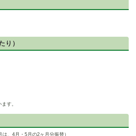
1
枚
たり）
目
の
ス
ラ
イ
ド
います。
月は、4月・5月の2ヶ月分振替）