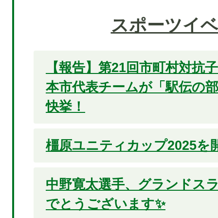
スポーツイ
【報告】第21回市町村対抗
本市代表チームが「駅伝の
快挙！
橿原ユニティカップ2025を
中野寛太選手、グランドスラ
でとうございます✨