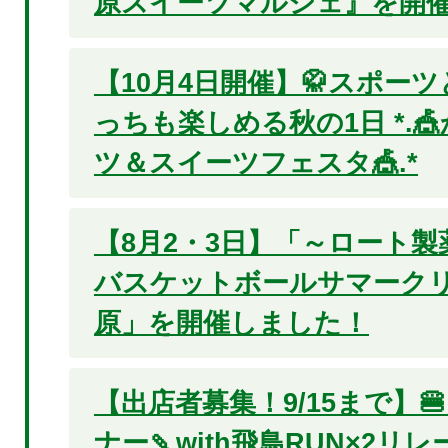
原スイーツマルシェ』を開催
【10月4日開催】🥋スポーツ
っちも楽しめる秋の1日 *.
ツ＆スイーツフェスタ🎪.*
【8月2・3日】「～ロート製薬pr
バスケットボールサマークリニ
原」を開催しました！
【出店者募集！9/15まで】
ナー🍡with飛鳥RUN×2リレ