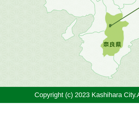
の
地
図。
橿
原
市
は
奈
Copyright (c) 2023 Kashihara City.
良
県
の
北