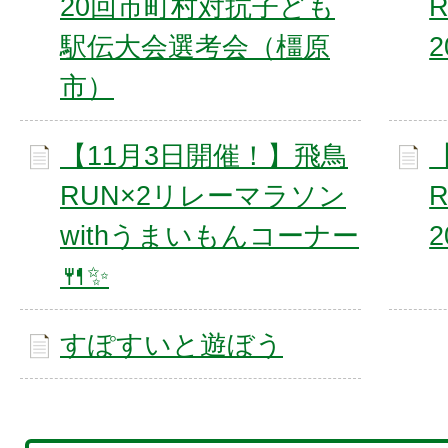
20回市町村対抗子ども
駅伝大会選考会（橿原
市）
【11月3日開催！】飛鳥
RUN×2リレーマラソン
withうまいもんコーナー
🍴✨
すぽすいと遊ぼう