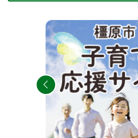
2
枚
目
の
ス
ラ
イ
ド