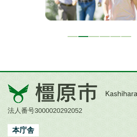
橿
原
市
法人番号3000020292052
Kashihara
City
本庁舎