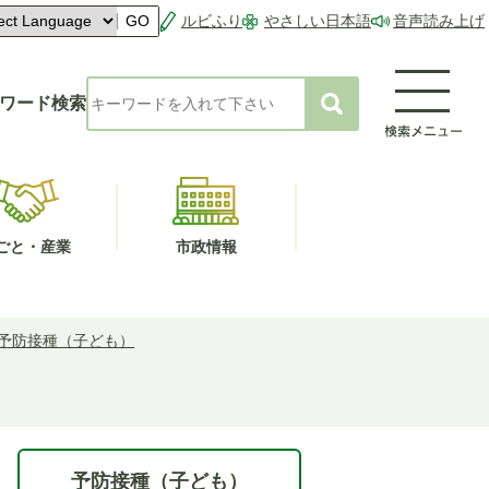
ルビふり
やさしい日本語
音声読み上げ
GO
ワード検索
ごと・産業
市政情報
予防接種（子ども）
予防接種（子ども）