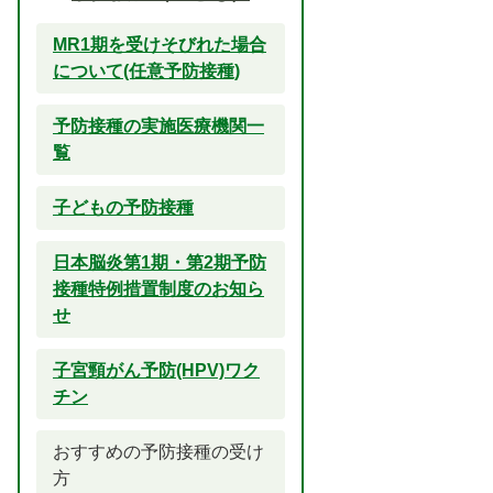
MR1期を受けそびれた場合
について(任意予防接種)
予防接種の実施医療機関一
覧
子どもの予防接種
日本脳炎第1期・第2期予防
接種特例措置制度のお知ら
せ
子宮頸がん予防(HPV)ワク
チン
おすすめの予防接種の受け
方