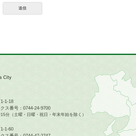
近
畿
地
方
の
-1-18
地
ス番号：0744-24-9700
図。
5時15分（土曜・日曜・祝日・年末年始を除く）
橿
原
-1-60
市
ス番号：0744-47-2747