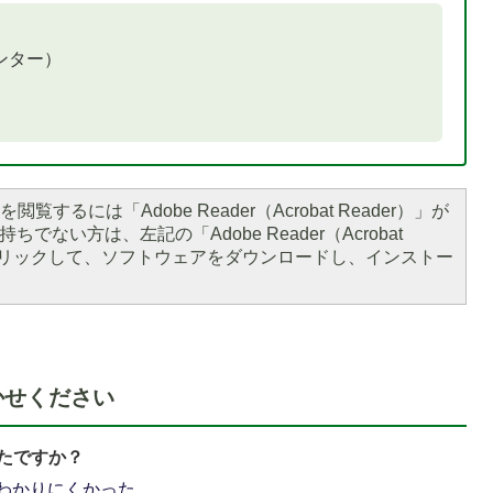
ンター）
閲覧するには「Adobe Reader（Acrobat Reader）」が
ちでない方は、左記の「Adobe Reader（Acrobat
をクリックして、ソフトウェアをダウンロードし、インストー
1
枚
かせください
目
の
たですか？
ス
わかりにくかった