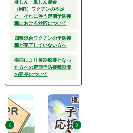
麻しん・風しん混合
（MR）ワクチンの不足
と、それに伴う定期予防接
種における対応について
四種混合ワクチンの予防接
種が完了していない方へ
疾病により長期療養となっ
た方への定期予防接種期間
の延長について
2
3
枚
枚
目
目
の
の
ス
ス