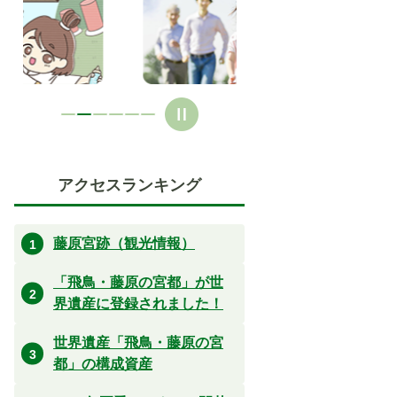
ラ
ラ
イ
イ
ド
ド
アクセスランキング
藤原宮跡（観光情報）
「飛鳥・藤原の宮都」が世
界遺産に登録されました！
世界遺産「飛鳥・藤原の宮
都」の構成資産