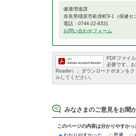
健康増進課
奈良県橿原市畝傍町9-1（保健セ
電話：0744-22-8331
お問い合わせフォーム
PDFファイルを
必要です。お持
Reader）」ダウンロードボタン
ルしてください。
5
6
枚
枚
みなさまのご意見をお聞
目
目
の
の
このページの内容は分かりやすかっ
ス
ス
わかりやすかった
普通