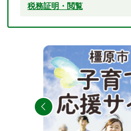
税務証明・閲覧
2
枚
目
の
ス
ラ
イ