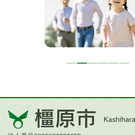
ド
橿
原