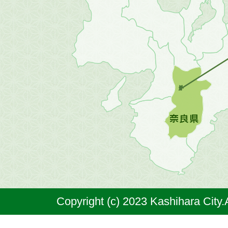
畿
地
方
の
地
図。
橿
原
市
は
奈
Copyright (c) 2023 Kashihara City.
良
県