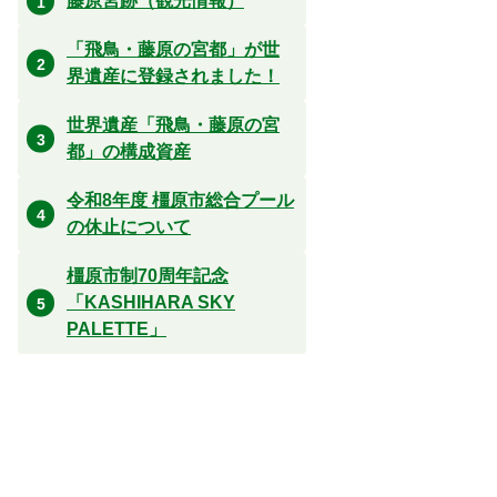
藤原宮跡（観光情報）
「飛鳥・藤原の宮都」が世
界遺産に登録されました！
世界遺産「飛鳥・藤原の宮
都」の構成資産
令和8年度 橿原市総合プール
の休止について
橿原市制70周年記念
「KASHIHARA SKY
PALETTE」