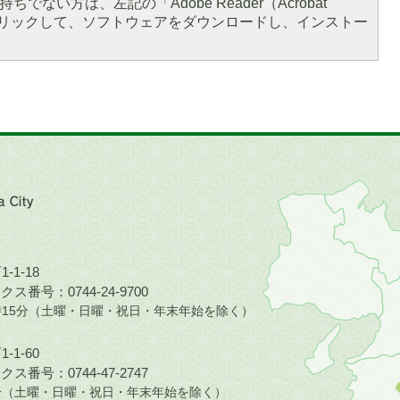
ちでない方は、左記の「Adobe Reader（Acrobat
をクリックして、ソフトウェアをダウンロードし、インストー
近
畿
地
方
の
-1-18
地
ス番号：0744-24-9700
図。
5時15分（土曜・日曜・祝日・年末年始を除く）
橿
原
-1-60
市
ス番号：0744-47-2747
は
30分（土曜・日曜・祝日・年末年始を除く）
奈