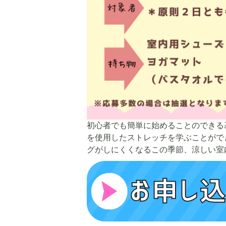
5
6
枚
枚
目
目
の
の
ス
ス
ラ
ラ
イ
イ
ド
ド
初心者でも簡単に始めることのできる
を使用したストレッチを学ぶことがで
グがしにくくなるこの季節、涼しい室