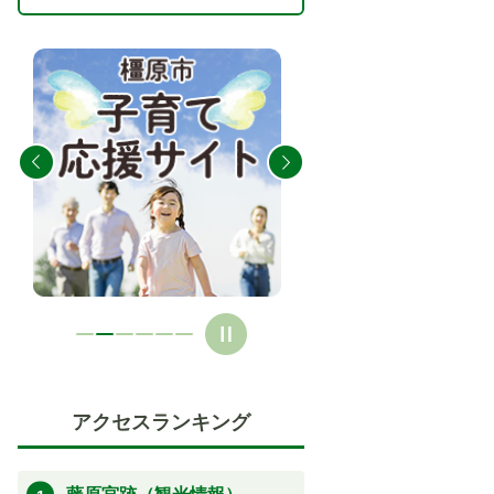
2
3
枚
枚
目
目
の
の
ス
ス
ラ
ラ
イ
イ
ド
ド
アクセスランキング